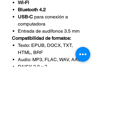
Wi-Fi
Bluetooth 4.2
USB-C
para conexión a
computadora
Entrada de audífonos 3.5 mm
Compatibilidad de formatos:
Texto: EPUB, DOCX, TXT,
HTML, BRF
Audio: MP3, FLAC, WAV, AAC
DAISY 2.0 y 3
Batería:
Autonomía:
hasta 15 horas
Carga completa en
4 horas
Memoria:
Tarjeta
SD hasta 1 TB
Idiomas:
Sistema en
13 idiomas
Lectura en
22 idiomas
(incluye
español)